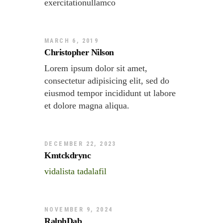
exercitationullamco
MARCH 6, 2019
Christopher Nilson
Lorem ipsum dolor sit amet,
consectetur adipisicing elit, sed do
eiusmod tempor incididunt ut labore
et dolore magna aliqua.
DECEMBER 22, 2023
Kmtckdrync
vidalista tadalafil
NOVEMBER 9, 2024
RalphDab